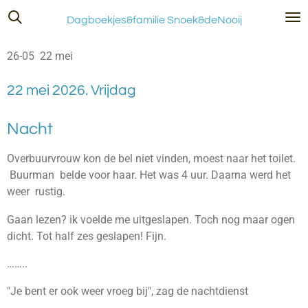
Ga
Dagboekjes&familie Snoek&deNooij
direct
naar
26-05 22 mei
de
hoofdinhoud
22 mei 2026. Vrijdag
Nacht
Overbuurvrouw kon de bel niet vinden, moest naar het toilet.
Buurman belde voor haar. Het was 4 uur. Daarna werd het
weer rustig.
Gaan lezen? ik voelde me uitgeslapen. Toch nog maar ogen
dicht. Tot half zes geslapen! Fijn.
……..
"Je bent er ook weer vroeg bij", zag de nachtdienst