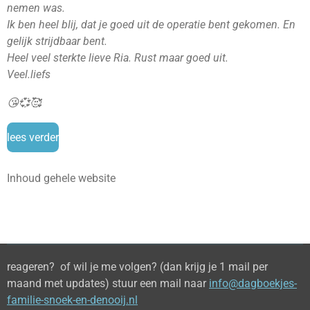
nemen was.
Ik ben heel blij, dat je goed uit de operatie bent gekomen. En
gelijk strijdbaar bent.
Heel veel sterkte lieve Ria. Rust maar goed uit.
Veel.liefs
😘💞🥰
lees verder
Inhoud gehele website
reageren? of wil je me volgen? (dan krijg je 1 mail per
maand met updates) stuur een mail naar
info@dagboekjes-
familie-snoek-en-denooij.nl