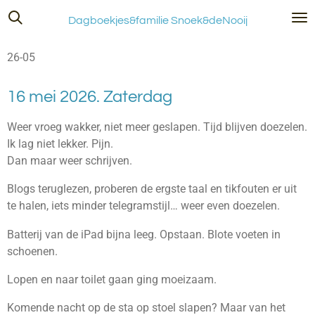
Ga
Dagboekjes&familie Snoek&deNooij
direct
naar
26-05
de
hoofdinhoud
16 mei 2026. Zaterdag
Weer vroeg wakker, niet meer geslapen. Tijd blijven doezelen.
Ik lag niet lekker. Pijn.
Dan maar weer schrijven.
Blogs teruglezen, proberen de ergste taal en tikfouten er uit
te halen, iets minder telegramstijl… weer even doezelen.
Batterij van de iPad bijna leeg. Opstaan. Blote voeten in
schoenen.
Lopen en naar toilet gaan ging moeizaam.
Komende nacht op de sta op stoel slapen? Maar van het