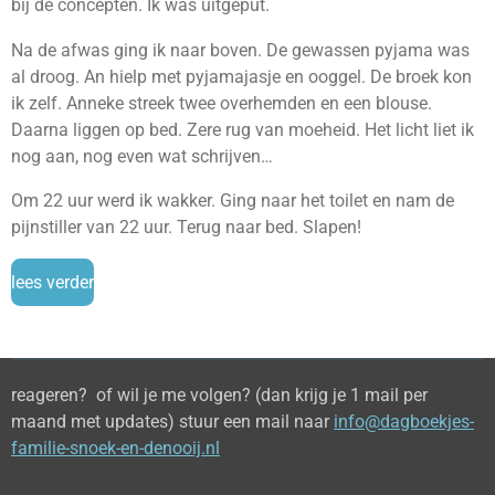
bij de concepten. Ik was uitgeput.
Na de afwas ging ik naar boven. De gewassen pyjama was
al droog. An hielp met pyjamajasje en ooggel. De broek kon
ik zelf. Anneke streek twee overhemden en een blouse.
Daarna liggen op bed. Zere rug van moeheid. Het licht liet ik
nog aan, nog even wat schrijven…
Om 22 uur werd ik wakker. Ging naar het toilet en nam de
pijnstiller van 22 uur. Terug naar bed. Slapen!
lees verder
reageren? of wil je me volgen? (dan krijg je 1 mail per
maand met updates) stuur een mail naar
info@dagboekjes-
familie-snoek-en-denooij.nl