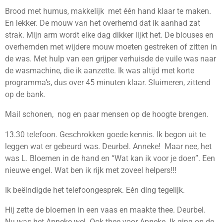
Brood met humus, makkelijk met één hand klaar te maken.
En lekker. De mouw van het overhemd dat ik aanhad zat
strak. Mijn arm wordt elke dag dikker lijkt het. De blouses en
overhemden met wijdere mouw moeten gestreken of zitten in
de was. Met hulp van een grijper verhuisde de vuile was naar
de wasmachine, die ik aanzette. Ik was altijd met korte
programma’s, dus over 45 minuten klaar. Sluimeren,
zittend
op de bank.
Mail schonen, nog en paar mensen op de hoogte brengen.
13.30 telefoon. Geschrokken goede kennis. Ik begon uit te
leggen wat er gebeurd was. Deurbel. Anneke! Maar nee, het
was L. Bloemen in de hand en “Wat kan ik voor je doen”. Een
nieuwe engel. Wat ben ik rijk met zoveel helpers!!!
Ik beëindigde het telefoongesprek. Eén ding tegelijk.
Hij zette de bloemen in een vaas en maakte thee. Deurbel.
Nu was het Anneke wel. Ook thee voor Anneke. Ik ging op de