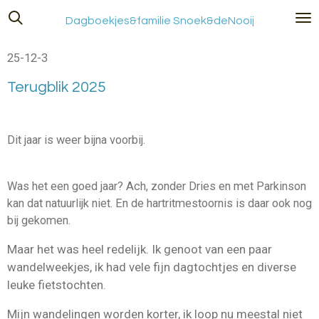
Ga
Dagboekjes&familie Snoek&deNooij
direct
naar
25-12-3
de
hoofdinhoud
Terugblik 2025
Dit jaar is weer bijna voorbij.
Was het een goed jaar? Ach, zonder Dries en met Parkinson
kan dat natuurlijk niet. En de hartritmestoornis is daar ook nog
bij gekomen.
Maar het was heel redelijk. Ik genoot van een paar
wandelweekjes, ik had vele fijn dagtochtjes en diverse
leuke fietstochten.
Mijn wandelingen worden korter, ik loop nu meestal niet