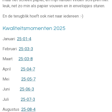
leuk, net zo min als papier vouwen en in envelopjes sturen.
En de terugblik hoeft ook niet naar iedereen :-)
Kwaliteitsmomenten 2025
Januari
25-01-4
Februari
25-03-3
Maart
25-03-8
April
25-04-7
Mei
25-05-7
Juni
25-06-3
Juli
25-07-3
Augustus
25-08-4