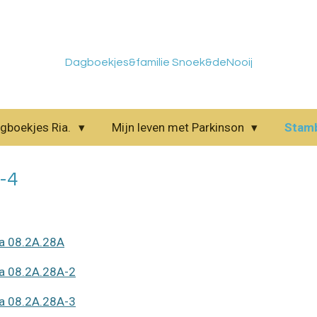
Dagboekjes&familie Snoek&deNooij
gboekjes Ria.
Mijn leven met Parkinson
Stam
-4
na 08.2A.28A
na 08.2A.28A-2
na 08.2A.28A-3