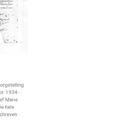
orgstelling.
r. 1934 -
eef Marie
De hele
schreven