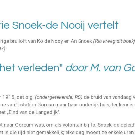
ie Snoek-de Nooij vertelt
arige bruiloft van Ko de Nooy en An Snoek
(Ria kreeg dit boe
07)
t het verleden"
door M. van G
 1915, dat o.g.
(ondergetekende; RS)
de bruid van vandaag vo
e van 't station Gorcum naar haar ouderlijk huis, ter kenni
et „Eind van de Langedijk".
 naar Gorcum was, om als volontair bij fa. Snoek, de opleidi
et in die tijd niet gemakkelijk; elke dag moest ze enkele uren