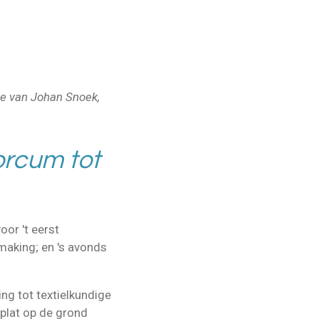
kje van Johan Snoek,
orcum tot
or 't eerst
smaking; en 's avonds
ng tot textielkundige
 plat op de grond