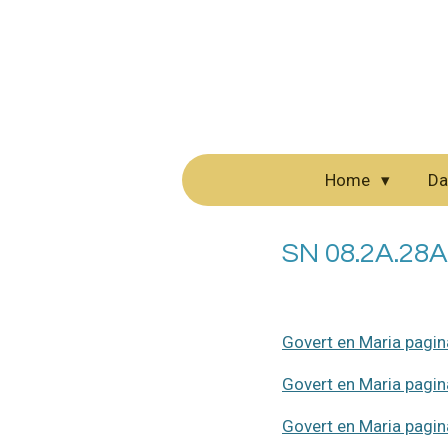
Ga
direct
naar
de
hoofdinhoud
Home
Da
SN 08.2A.28A
Govert en Maria pagi
Govert en Maria pagi
Govert en Maria pagi