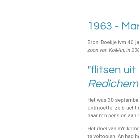
1963 - Mar
Bron: Boekje ivm 40 j
zoon van Ko&An, in 20
"flitsen ui
Redichem
Het was 30 september
ontmoette; ze bracht m
naar m'n pension aan h
Het doel van m'n komst
te voltooien. An had h