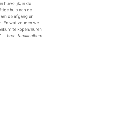
n huwelijk, in de
ftige huis aan de
kwam de afgang en
and. En wat zouden we
enkum te kopen/huren
nt".
bron: familiealbum