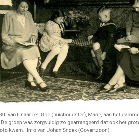
0 van li naar re: Grie (huishoudster), Marie, aan het dam
 De groep was zorgvuldig zo gearrangeerd dat ook het grote 
 foto kwam. Info van Johan Snoek (Govertzoon):