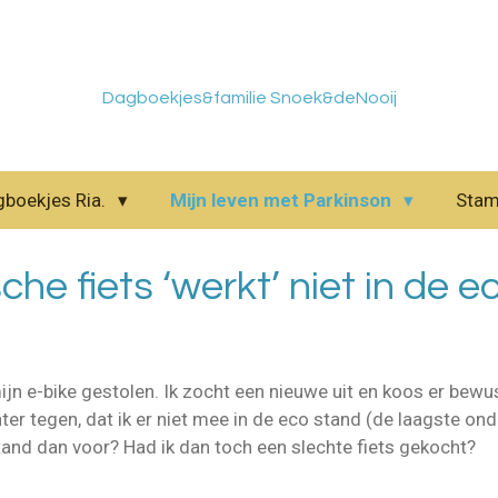
Dagboekjes&familie Snoek&deNooij
gboekjes Ria.
Mijn leven met Parkinson
Sta
che fiets ‘werkt’ niet in de 
jn e-bike gestolen. Ik zocht een nieuwe uit en koos er bew
hter tegen, dat ik er niet mee in de eco stand (de laagste o
tand dan voor? Had ik dan toch een slechte fiets gekocht?