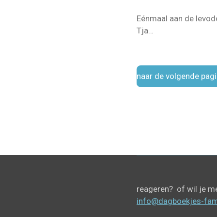
Eénmaal aan de levodop
Tja…
naar de volgende pag
reageren? of wil je m
info@dagboekjes-fami