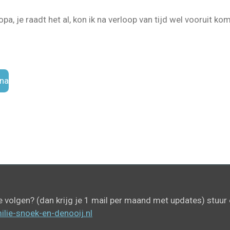
a, je raadt het al, kon ik na verloop van tijd wel vooruit ko
ina
e volgen? (dan krijg je 1 mail per maand met updates) stuur 
lie-snoek-en-denooij.nl