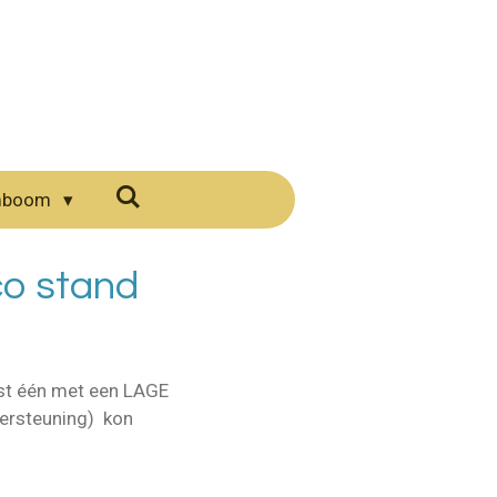
mboom
eco stand
ust één met een LAGE
ndersteuning) kon