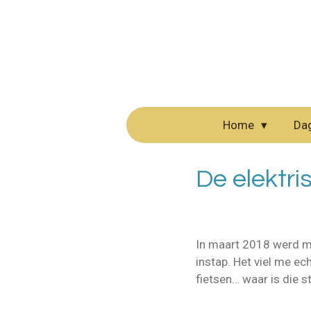
Ga
direct
naar
de
hoofdinhoud
Home
Da
De elektris
In maart 2018 werd mi
instap. Het viel me ec
fietsen… waar is die s