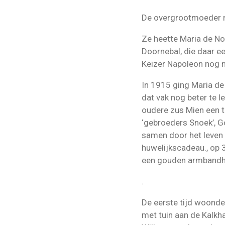
De overgrootmoeder n
Ze heette Maria de No
Doornebal, die daar ee
Keizer Napoleon nog
In 1915 ging Maria d
dat vak nog beter te 
oudere zus Mien een t
‘gebroeders Snoek’, G
samen door het leven 
huwelijkscadeau., op
een gouden armbandh
.
De eerste tijd woonden
met tuin aan de Kalkh