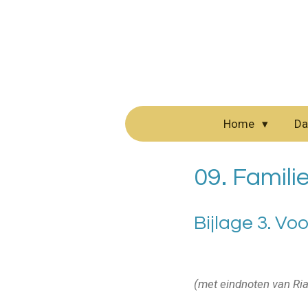
Ga
direct
naar
de
hoofdinhoud
Home
Da
09. Familie
Bijlage 3. Vo
(met eindnoten van Ri