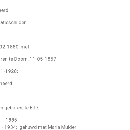
eerd
atieschilder.
-02-1880, met
oren te Doorn, 11-05-1857
01-1928;
meerd
n geboren, te Ede:
 - 1885
34; gehuwd met Maria Mulder