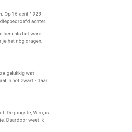
n. Op 16 april 1923
j diepbedroefd achter.
ze hem als het ware
n je het nòg dragen,
 ze gelukkig wat
al in het zwart - daar
oot. De jongste, Wim, is
ie. Daardoor weet ik