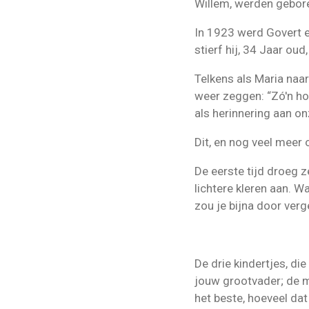
Willem, werden gebor
In 1923 werd Govert er
stierf hij, 34 Jaar ou
Telkens als Maria naa
weer zeggen: “Zó'n hor
als herinnering aan o
Dit, en nog veel meer 
De eerste tijd droeg z
lichtere kleren aan. W
zou je bijna door verge
De drie kindertjes, die
jouw grootvader; de m
het beste, hoeveel da