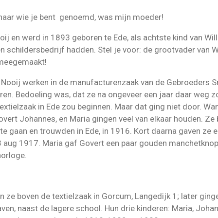
aar wie je bent genoemd, was mijn moeder!
oij en werd in 1893 geboren te Ede, als achtste kind van Wil
n schildersbedrijf hadden. Stel je voor: de grootvader van W
 meegemaakt!
e Nooij werken in de manufacturenzaak van de Gebroeders 
leren. Bedoeling was, dat ze na ongeveer een jaar daar weg 
extielzaak in Ede zou beginnen. Maar dat ging niet door. Wa
overt Johannes, en Maria gingen veel van elkaar houden. Ze 
te gaan en trouwden in Ede, in 1916. Kort daarna gaven ze e
 3 aug 1917. Maria gaf Govert een paar gouden manchetknop
orloge.
 ze boven de textielzaak in Gorcum, Langedijk 1; later ging
aven, naast de lagere school. Hun drie kinderen: Maria, Joha