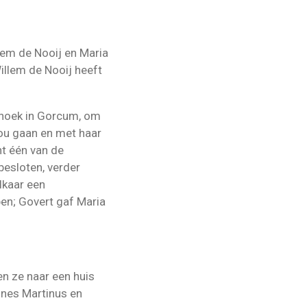
lem de Nooij en Maria
illem de Nooij heeft
Snoek in Gorcum, om
zou gaan en met haar
nt één van de
besloten, verder
lkaar een
en; Govert gaf Maria
en ze naar een huis
nnes Martinus en