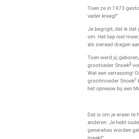
Toen ze in 1973 gesto
vader kreeg!"
Je begrijpt, dat ik da
om. Het liep niet meer
als sieraad dragen aan
Toen werd jij geboren,
3
grootvader Snoek
von
Wat een verrassing! Om
2
grootmoeder Snoek
b
het opnieuw bij een M
Dat is om je eraan te h
anderen. Je hebt ouder
generaties worden geb
maakt".