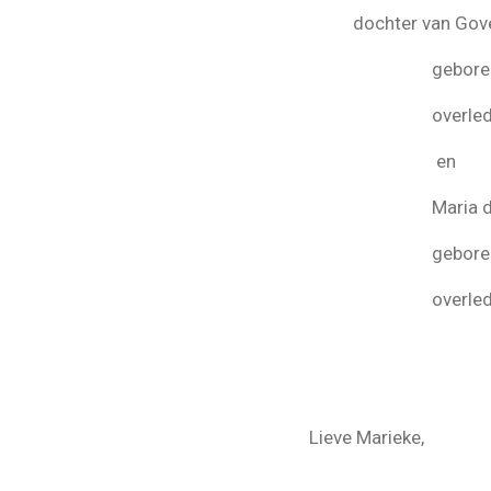
dochter van Gover
geboren te Gor
overleden te G
en
Maria de N
geboren te Ed
overleden te H
Schied
Lieve Marieke,