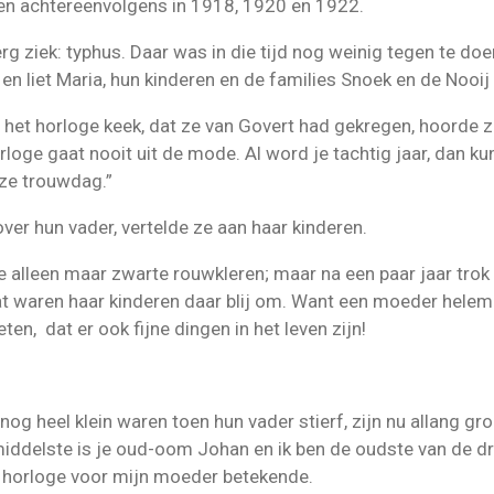
en achtereenvolgens in 1918, 1920 en 1922.
g ziek: typhus. Daar was in die tijd nog weinig tegen te doe
d, en liet Maria, hun kinderen en de families Snoek en de Nooi
r het horloge keek, dat ze van Govert had gekregen, hoorde 
loge gaat nooit uit de mode. Al word je tachtig jaar, dan ku
nze trouwdag.”
over hun vader, vertelde ze aan haar kinderen.
e alleen maar zwarte rouwkleren; maar na een paar jaar trok
at waren haar kinderen daar blij om. Want een moeder helema
ten, dat er ook fijne dingen in het leven zijn!
 nog heel klein waren toen hun vader stierf, zijn nu allang gr
iddelste is je oud-oom Johan en ik ben de oudste van de dr
t horloge voor mijn moeder betekende.