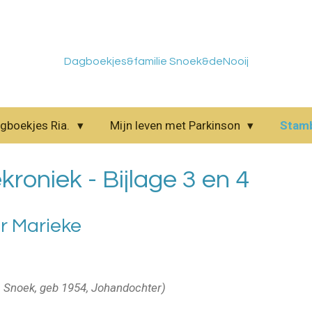
Dagboekjes&familie Snoek&deNooij
gboekjes Ria.
Mijn leven met Parkinson
Stam
kroniek - Bijlage 3 en 4
or Marieke
a Snoek, geb 1954, Johandochter)