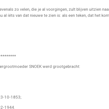
, evenals zo velen, die je al voorgingen, zult blijven uitzien n
u al íéts van dat nieuwe te zien is: als een teken, dat het kom
*********
overgrootmoeder SNOEK werd grootgebracht:
 23-10-1853;
02-1944.