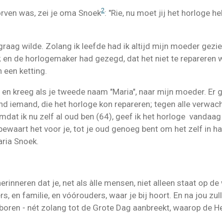
2
rven was, zei je oma Snoek
: "Rie, nu moet jij het horloge 
t graag wilde. Zolang ik leefde had ik altijd mijn moeder gez
; en de horlogemaker had gezegd, dat het niet te repareren 
 een ketting.
 en kreeg als je tweede naam "Maria", naar mijn moeder. Er 
d iemand, die het horloge kon repareren; tegen alle verwacht
dat ik nu zelf al oud ben (64), geef ik het horloge vandaag
ewaart het voor je, tot je oud genoeg bent om het zelf in ha
aria Snoek.
erinneren dat je, net als àlle mensen, niet alleen staat op de
s, en familie, en vóórouders, waar je bij hoort. En na jou zu
oren - nét zolang tot de Grote Dag aanbreekt, waarop de He