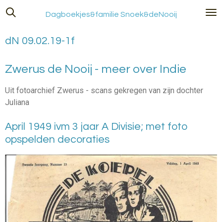
Ga
Dagboekjes&familie Snoek&deNooij
direct
naar
dN 09.02.19-1f
de
hoofdinhoud
Zwerus de Nooij - meer over Indie
Uit fotoarchief Zwerus - scans gekregen van zijn dochter
Juliana
April 1949 ivm 3 jaar A Divisie; met foto
opspelden decoraties