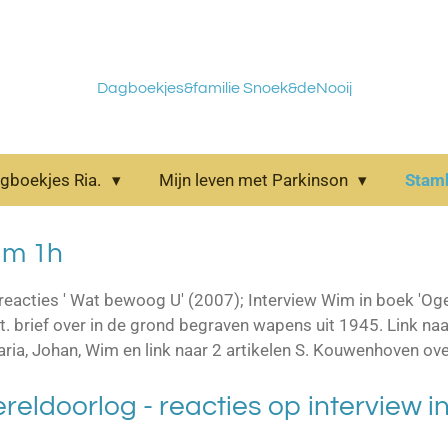
Dagboekjes&familie Snoek&deNooij
gboekjes Ria.
Mijn leven met Parkinson
Sta
im 1h
 reacties ' Wat bewoog U' (2007); Interview Wim in boek 'Og
 brief over in de grond begraven wapens uit 1945. Link naar
ia, Johan, Wim en link naar 2 artikelen S. Kouwenhoven ov
reldoorlog - reacties op interview i