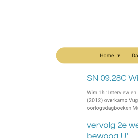
Ga
direct
naar
de
hoofdinhoud
Home
Da
SN 09.28C W
Wim 1h : Interview en
(2012) overkamp Vugt.
oorlogsdagboeken Mar
vervolg 2e we
bewoog U'