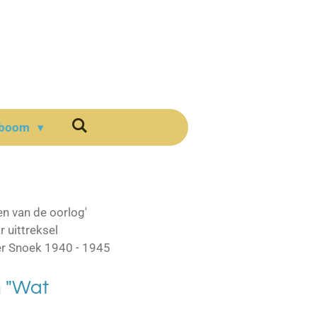
mboom
en van de oorlog'
 uittreksel
er Snoek 1940 - 1945
n "Wat