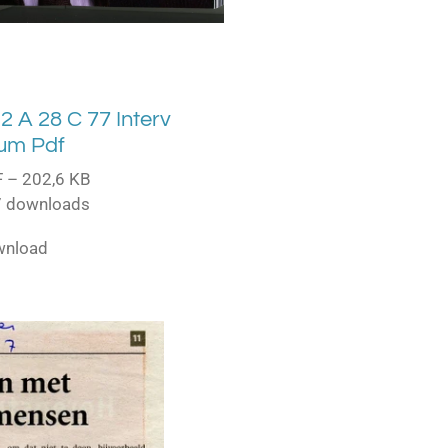
 2 A 28 C 77 Interv
um Pdf
 – 202,6 KB
 downloads
wnload