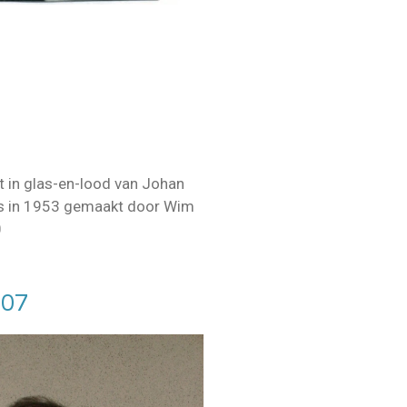
t in glas-en-lood van Johan
 is in 1953 gemaakt door Wim
0
007