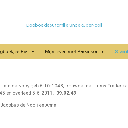
Dagboekjes&familie Snoek&deNooij
gboekjes Ria.
Mijn leven met Parkinson
Stam
llem de Nooy geb 6-10-1943, trouwde met Immy Frederika Ta
45 en overleed 5-6-2011.
09.02.43
 Jacobus de Nooij en Anna