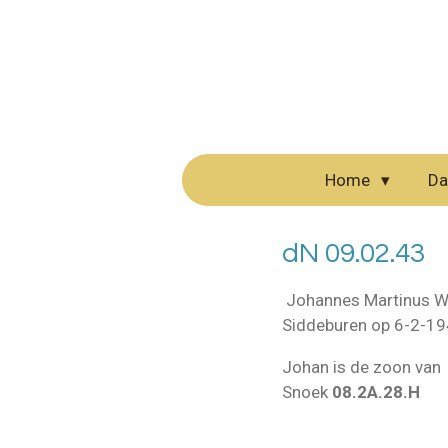
Ga
direct
naar
de
hoofdinhoud
Home
Da
dN 09.02.43
Johannes Martinus Wi
Siddeburen op 6-2-19
Johan is de zoon van
Snoek
08.2A.28.H