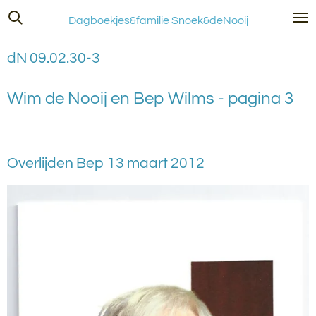
Ga
Dagboekjes&familie Snoek&deNooij
direct
naar
dN 09.02.30-3
de
hoofdinhoud
Wim de Nooij en Bep Wilms - pagina 3
Overlijden Bep 13 maart 2012