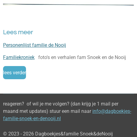
Lees meer
Personenlijst familie de Nooij
Familiekroniek
foto's en verhalen fam Snoek en de Nooij
lees verder
reageren? of wil je me volgen? (dan krijg je 1 mail per
maand met updates) stuur een mail naar
info@dagboekjes-
familie-snoek-en-denooij.nl
© 2023 - 2026 Dagboekjes&familie Snoek&deNooij