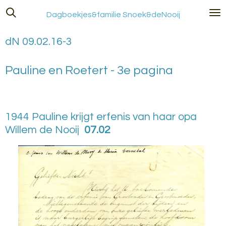
Ga
Dagboekjes&familie Snoek&deNooij
direct
naar
dN 09.02.16-3
de
hoofdinhoud
Pauline en Roetert - 3e pagina
1944 Pauline krijgt erfenis van haar opa
Willem de Nooij
07.02