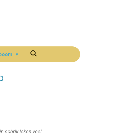
boom
a
n schrik leken veel