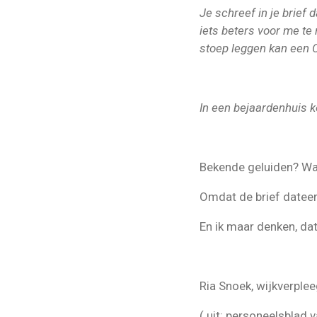
Je schreef in je brief 
iets beters voor me te
stoep leggen kan een Ch
In een bejaardenhuis ko
Bekende geluiden? Wa
Omdat de brief dateert
En ik maar denken, dat
Ria Snoek, wijkverple
( uit: personeelsblad 