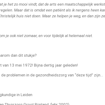
dat je het zo mooi vindt, dat de arts een maatschappelijk werk
 regelen. Maar dat is omdat een patiënt als ik nergens heen k
ristelijk huis niet doen. Maar ze helpen je weg, en dan zijn ze
m je ook niet zomaar, en voor tijdelijk al helemaal niet.
arom dan dit stukje?
 van 13 mei 1972! Bijna dertig jaar geleden!
 de problemen in de gezondheidszorg van “deze tijd” zijn...
egkundige in Leiden
van Thuiszorg Groot Rijnland, febr 2002)