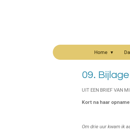
Ga
direct
naar
de
hoofdinhoud
Home
Da
09. Bijlag
UIT EEN BRIEF VAN M
Kort na haar opname i
Om drie uur kwam ik aa