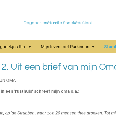
Dagboekjes&familie Snoek&deNooij
gboekjes Ria.
Mijn leven met Parkinson
Stam
e 2. Uit een brief van mijn Om
IJN OMA
n een 'rusthuis' schreef mijn oma o.a.:
n, op ‘de Strubben’, waar zo’n 20 mensen thee dronken. Tot mij