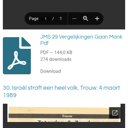
JMS 29 Vergelijkingen Gaan Mank
Pdf
PDF – 144,0 KB
274 downloads
Download
30. Israël straft een heel volk. Trouw. 4 maart
1989