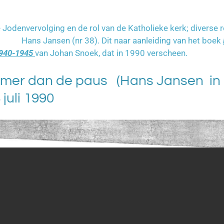
e Jodenvervolging en de rol van de Katholieke kerk; diverse 
Jansen (nr 38). Dit naar aanleiding van het boek
1940-1945
van Johan Snoek, dat in 1990 verscheen.
amer dan de paus (Hans Jansen in
juli 1990