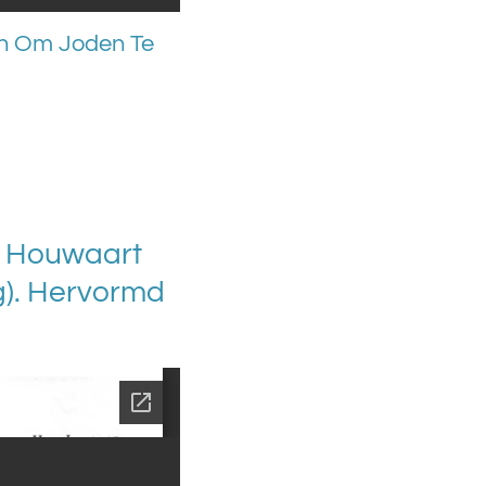
n Om Joden Te
ck Houwaart
g). Hervormd