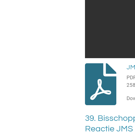
JM
PDF
258
Do
39. Bisschop
Reactie JMS 