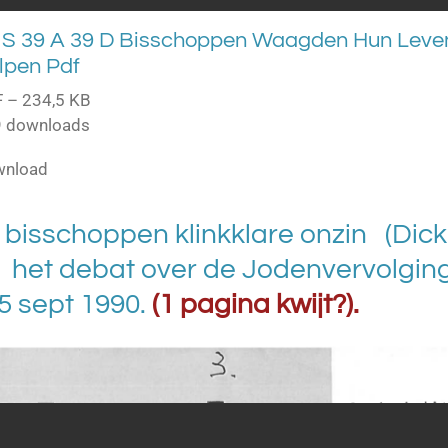
S 39 A 39 D Bisschoppen Waagden Hun Leve
lpen Pdf
 – 234,5 KB
 downloads
wnload
l bisschoppen klinkklare onzin (Di
n het debat over de Jodenvervolgin
5 sept 1990.
(1 pagina kwijt?).