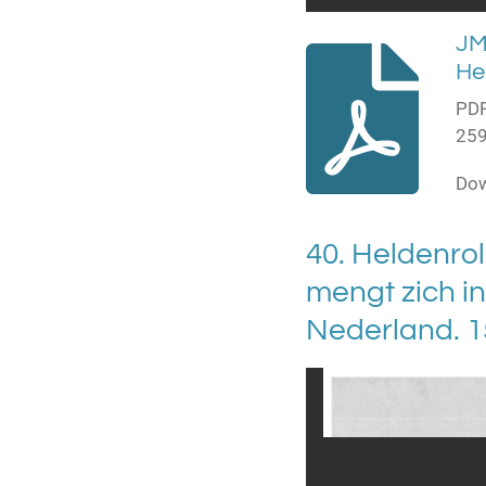
JM
He
PDF
259
Do
40. Heldenro
mengt zich i
Nederland. 1