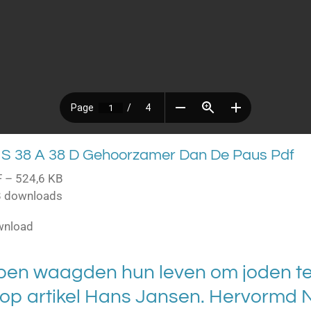
S 38 A 38 D Gehoorzamer Dan De Paus Pdf
 – 524,6 KB
 downloads
wnload
pen waagden hun leven om joden te
op artikel Hans Jansen. Hervormd 