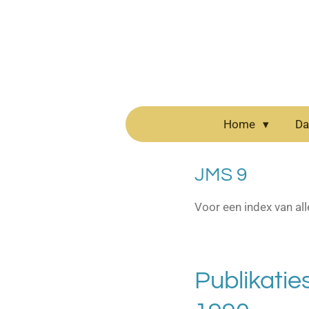
Ga
direct
naar
de
hoofdinhoud
Home
Da
JMS 9
Voor een index van all
Publikatie