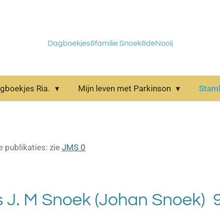
Dagboekjes&familie Snoek&deNooij
gboekjes Ria.
Mijn leven met Parkinson
Sta
e publikaties: zie
JMS 0
s J. M Snoek (Johan Snoek) 9