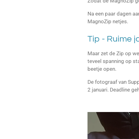
Zodat de MagnoZip go
Na een paar dagen aa
MagnoZip netjes.
Tip - Ruime j
Maar zet de Zip op wel
teveel spanning op st
beetje open.
De fotograaf van Sup
2 januari. Deadline ge