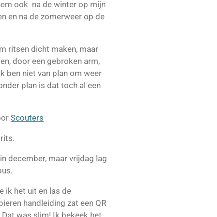
 hem ook na de winter op mijn
en en na de zomerweer op de
m ritsen dicht maken, maar
 ben, door een gebroken arm,
ik ben niet van plan om weer
nder plan is dat toch al een
oor
Scouters
rits.
 in december, maar vrijdag lag
bus.
ik het uit en las de
pieren handleiding zat een QR
 Dat was slim! Ik bekeek het