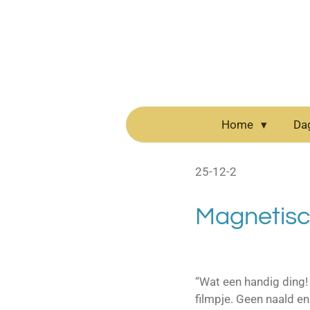
Ga
direct
naar
de
hoofdinhoud
Home
Da
25-12-2
Magnetisch
“Wat een handig ding! 
filmpje. Geen naald e