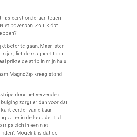
rips eerst onderaan tegen
 Niet bovenaan. Zou ik dat
hebben?
ijkt beter te gaan. Maar later,
jn jas, liet de magneet toch
al prikte de strip in mijn hals.
 Team MagnoZip kreeg stond
strips door het verzenden
e buiging zorgt er dan voor dat
rkant eerder van elkaar
g zal er in de loop der tijd
strips zich in een niet
nden". Mogelijk is dàt de