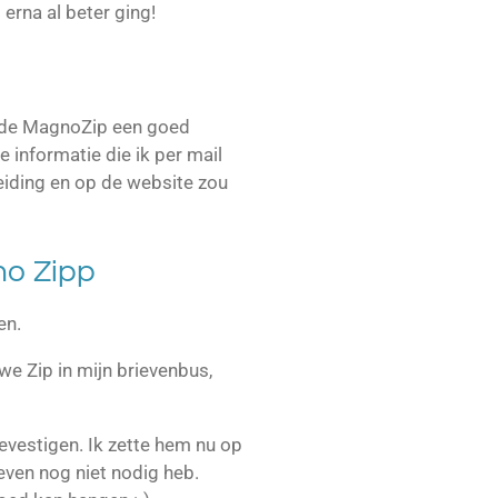
 erna al beter ging!
t de MagnoZip een goed
e informatie die ik per mail
eiding en op de website zou
no Zipp
len.
we Zip in mijn brievenbus,
evestigen. Ik zette hem nu op
 even nog niet nodig heb.