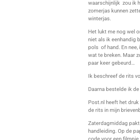
waarschijnlijk zou ik
zomerjas kunnen zett
winterjas.
Het lukt me nog wel o
niet als ik eenhandig
pols of hand. En nee, 
wat te breken. Maar zo
paar keer gebeurd…
Ik beschreef de rits v
Daarna bestelde ik de 
Post.nl heeft het druk
de rits in mijn brieven
Zaterdagmiddag pakte 
handleiding. Op de pa
code voor een filmpje.