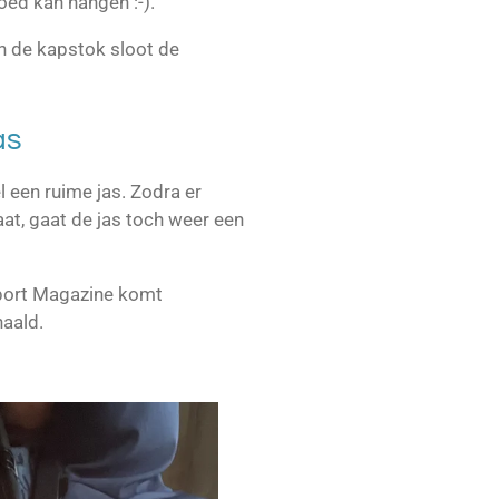
ed kan hangen :-).
n de kapstok sloot de
as
 een ruime jas. Zodra er
aat, gaat de jas toch weer een
port Magazine komt
haald.