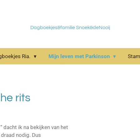
Dagboekjes&familie Snoek&deNooij
gboekjes Ria.
Mijn leven met Parkinson
Sta
e rits
“ dacht ik na bekijken van het
n draad nodig. Dus