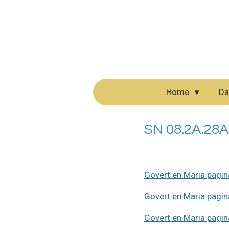
Ga
direct
naar
de
hoofdinhoud
Home
Da
SN 08.2A.28A
Govert en Maria pagi
Govert en Maria pagi
Govert en Maria pagi