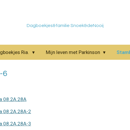
Dagboekjes&familie Snoek&deNooij
gboekjes Ria.
Mijn leven met Parkinson
Stam
-6
na 08.2A.28A
na 08.2A.28A-2
na 08.2A.28A-3