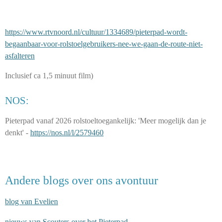
https://www.rtvnoord.nl/cultuur/1334689/pieterpad-wordt-
begaanbaar-voor-rolstoelgebruikers-nee-we-gaan-de-route-niet-
asfalteren
Inclusief ca 1,5 minuut film)
NOS:
Pieterpad vanaf 2026 rolstoeltoegankelijk: 'Meer mogelijk dan je
denkt' -
https://nos.nl/l/2579460
Andere blogs over ons avontuur
blog van Evelien
nieuws van Scouters over het Pieterpad