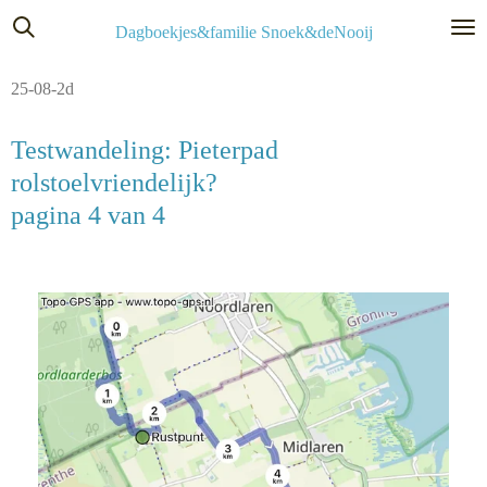
Ga
Dagboekjes&familie Snoek&deNooij
direct
naar
25-08-2d
de
hoofdinhoud
Testwandeling: Pieterpad
rolstoelvriendelijk?
pagina 4 van 4