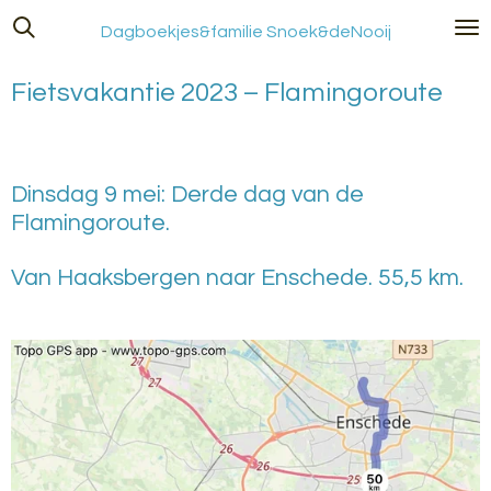
Ga
Dagboekjes&familie Snoek&deNooij
direct
naar
Fietsvakantie 2023 – Flamingoroute
de
hoofdinhoud
Dinsdag 9 mei: Derde dag van de
Flamingoroute.
Van Haaksbergen naar Enschede. 55,5 km.