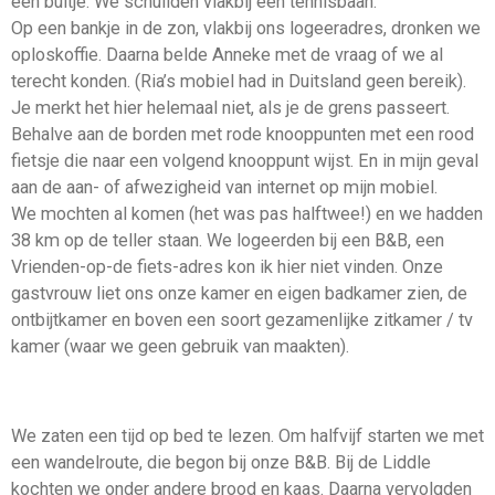
een buitje. We schuilden vlakbij een tennisbaan.
Op een bankje in de zon, vlakbij ons logeeradres, dronken we
oploskoffie. Daarna belde Anneke met de vraag of we al
terecht konden. (Ria’s mobiel had in Duitsland geen bereik).
Je merkt het hier helemaal niet, als je de grens passeert.
Behalve aan de borden met rode knooppunten met een rood
fietsje die naar een volgend knooppunt wijst. En in mijn geval
aan de aan- of afwezigheid van internet op mijn mobiel.
We mochten al komen (het was pas halftwee!) en we hadden
38 km op de teller staan. We logeerden bij een B&B, een
Vrienden-op-de fiets-adres kon ik hier niet vinden. Onze
gastvrouw liet ons onze kamer en eigen badkamer zien, de
ontbijtkamer en boven een soort gezamenlijke zitkamer / tv
kamer (waar we geen gebruik van maakten).
We zaten een tijd op bed te lezen. Om halfvijf starten we met
een wandelroute, die begon bij onze B&B. Bij de Liddle
kochten we onder andere brood en kaas. Daarna vervolgden