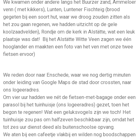
We kwamen onder andere langs het Buurzer zand, Ammeloer
venn ( met kikkers), Lunten, Luntener Fischteig (brood
gegeten bij een soort hut, waar we droog zouden zitten als
het zou gaan regenen, we hadden uitzicht op de gele
koolzaadvelden), Rondje om de kerk in Alstätte, wat een leuk
plaatsje was dat! Bij het Alstätte Witte Veen zagen we één
hooglander en maakten een foto van het ven met onze twee
fietsen ervoor)
We reden door naar Enschede, waar we nog dertig minuten
onder leiding van Google Maps de stad door crossten, naar
ons logeeradres.
Om vier uur hadden we nét de fietsen-met-bagage onder een
parasol bij het tuinhuisje (ons logeeradres) gezet, toen het
begon te regenen! Wat een geluksvogels zijn we toch! Het
tuinhuisje zou pas om halfzeven beschikbaar zijn, omdat het
tot zes uur dienst deed als buitenschoolse opvang.
We aten bij een cafeetje vlakbij en wilden nog boodschappen