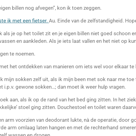
eigen billen nog afvegen”, kon ik toen zeggen.
te ik met een fietser.
Au. Einde van de zelfstandigheid. Hopeli
 als je op het toilet zit en je eigen billen niet goed schoon 
 wassen en aankleden. Als je iets laat vallen en het niet op k
gen te noemen.
 met het ontdekken van manieren om iets wel voor elkaar te 
ik mijn sokken zelf uit, als ik mijn been met sok naar me toe 
 i.p.v. gewone sokken…; dan moet ik weer hulp vragen.
roek aan, als ik op de rand van het bed ging zitten. In het ziek
kkelijke’ stoel ging zitten. Douchestoel en toilet waren daar
en arm voorzien van deodorant lukte, nà de operatie, door g
rde arm omlaag laten hangen en met de rechterhand smeren
 zelf wassen en drogen.