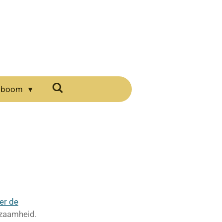
mboom
er de
dzaamheid.