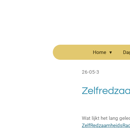
Ga
direct
naar
de
hoofdinhoud
Home
Da
26-05-3
Zelfredza
Wat lijkt het lang gel
ZelfRedzaamheidsRad