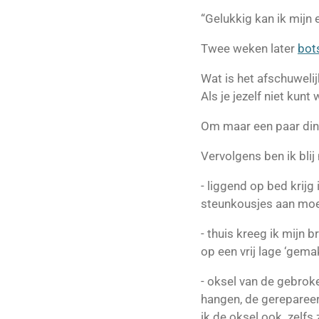
“Gelukkig kan ik mijn 
Twee weken later
bots
Wat is het afschuwelijk
Als je jezelf niet kunt
Om maar een paar din
Vervolgens ben ik blij
- liggend op bed krijg 
steunkousjes aan moet
- thuis kreeg ik mijn b
op een vrij lage ‘gema
- oksel van de gebrok
hangen, de gereparee
ik de oksel ook zelfs