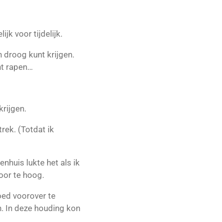
jk voor tijdelijk.
en droog kunt krijgen.
unt rapen…
krijgen.
trek. (Totdat ik
enhuis lukte het als ik
voor te hoog.
oed voorover te
. In deze houding kon