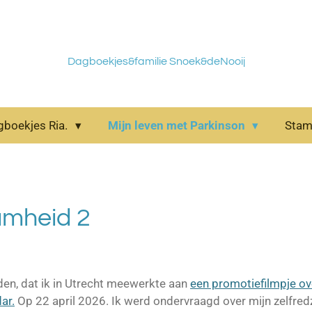
Dagboekjes&familie Snoek&deNooij
gboekjes Ria.
Mijn leven met Parkinson
Sta
amheid 2
eden, dat ik in Utrecht meewerkte aan
een promotiefilmpje ov
ar.
Op 22 april 2026. Ik werd ondervraagd over mijn zelfre