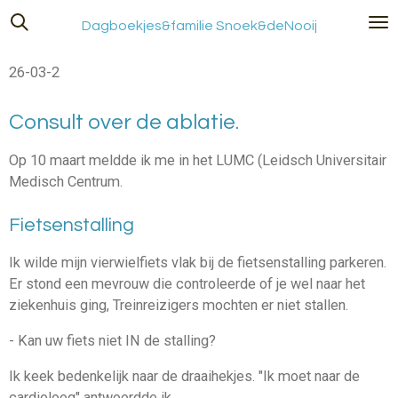
Ga
Dagboekjes&familie Snoek&deNooij
direct
naar
26-03-2
de
hoofdinhoud
Consult over de ablatie.
Op 10 maart meldde ik me in het LUMC (Leidsch Universitair
Medisch Centrum.
Fietsenstalling
Ik wilde mijn vierwielfiets vlak bij de fietsenstalling parkeren.
Er stond een mevrouw die controleerde of je wel naar het
ziekenhuis ging, Treinreizigers mochten er niet stallen.
- Kan uw fiets niet IN de stalling?
Ik keek bedenkelijk naar de draaihekjes. "Ik moet naar de
cardioloog" antwoordde ik.