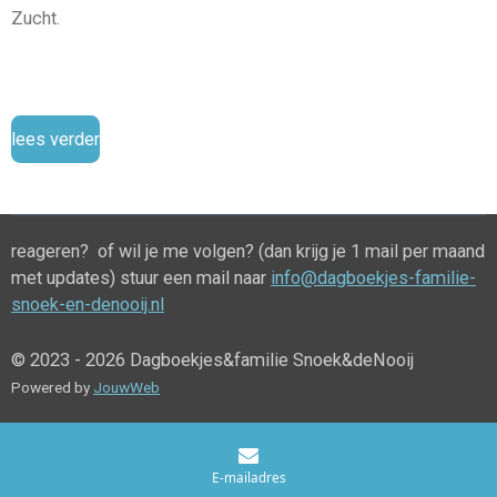
Zucht.
lees verder
reageren? of wil je me volgen? (dan krijg je 1 mail per maand
met updates) stuur een mail naar
info@dagboekjes-familie-
snoek-en-denooij.nl
© 2023 - 2026 Dagboekjes&familie Snoek&deNooij
Powered by
JouwWeb
E-mailadres