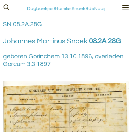
Ga
Dagboekjes&familie Snoek&deNooij
direct
naar
SN 08.2A.28G
de
hoofdinhoud
Johannes Martinus Snoek
08.2A 28G
geboren Gorinchem 13.10.1896, overleden
Gorcum 3.3.1897