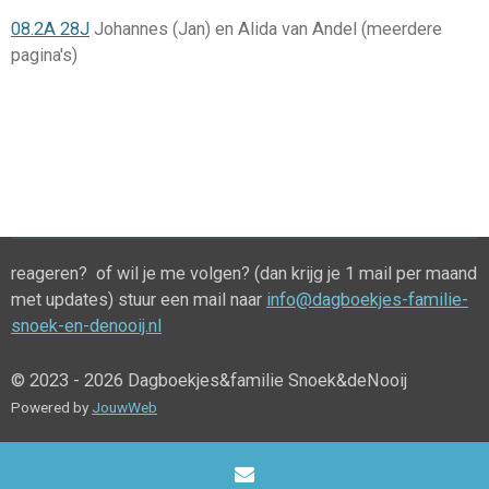
08.2A 28J
Johannes (Jan) en Alida van Andel (meerdere
pagina's)
reageren? of wil je me volgen? (dan krijg je 1 mail per maand
met updates) stuur een mail naar
info@dagboekjes-familie-
snoek-en-denooij.nl
© 2023 - 2026 Dagboekjes&familie Snoek&deNooij
Powered by
JouwWeb