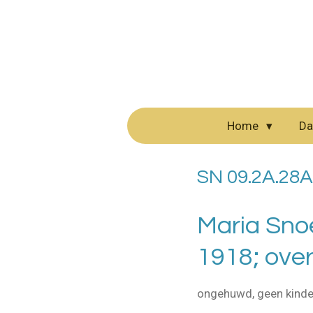
Ga
direct
naar
de
hoofdinhoud
Home
Da
SN 09.2A.28A
Maria Sno
1918; ove
ongehuwd, geen kinder