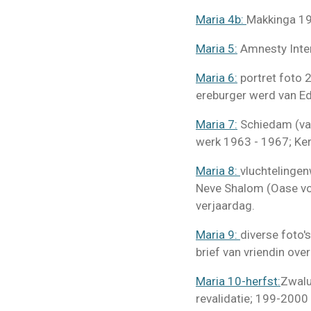
Maria 4b:
Makkinga 1
Maria 5:
Amnesty Inter
Maria 6:
portret foto 
ereburger werd van Ed
Maria 7:
Schiedam (van
werk 1963 - 1967; Ker
Maria 8:
vluchtelingen
Neve Shalom (Oase voo
verjaardag.
Maria 9:
diverse foto'
brief van vriendin ove
Maria 10-herfst:
Zwalu
revalidatie; 199-2000 