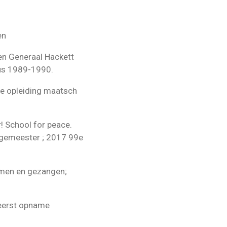
en
en Generaal Hackett
cus 1989-1990.
ie opleiding maatsch
r! School for peace.
rgemeester ; 2017 99e
lmen en gezangen;
 eerst opname