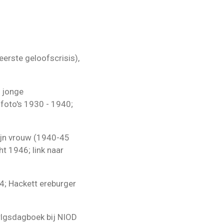
erste geloofscrisis),
 jonge
 foto's 1930 - 1940;
zijn vrouw (1940-45
t 1946; link naar
4; Hackett ereburger
rlgsdagboek bij NIOD