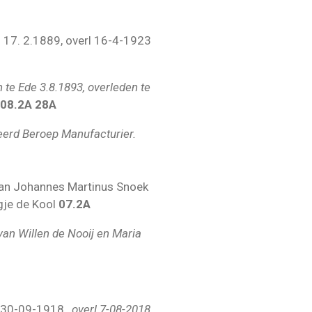
17. 2.1889, overl 16-4-1923
en
te Ede 3.8.1893, overleden te
08.2A 28A
erd Beroep Manufacturier.
an Johannes Martinus Snoek
gje de Kool
07.2A
van Willen de Nooij en Maria
 30-09-1918,
overl 7-08-2018