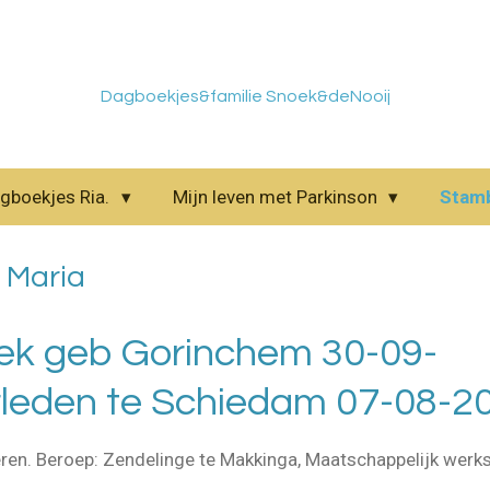
Dagboekjes&familie Snoek&deNooij
gboekjes Ria.
Mijn leven met Parkinson
Stam
 Maria
ek geb Gorinchem 30-09-
rleden te Schiedam 07-08-2
en. Beroep: Zendelinge te Makkinga, Maatschappelijk werk