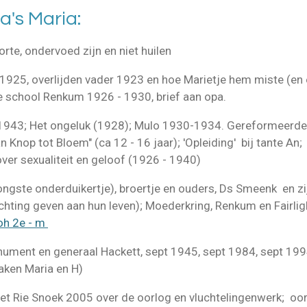
a's Maria:
orte, ondervoed zijn en niet huilen
 1925, overlijden vader 1923 en hoe Marietje hem miste (en e
e school Renkum 1926 - 1930, brief aan opa.
 1943; Het ongeluk (1928); Mulo 1930-1934. Gereformeerde
 Knop tot Bloem" (ca 12 - 16 jaar); 'Opleiding' bij tante An;
ver sexualiteit en geloof (1926 - 1940)
jongste onderduikertje), broertje en ouders, Ds Smeenk en 
chting geven aan hun leven); Moederkring, Renkum en Fairligh
oh 2e - m
ument en generaal Hackett, sept 1945, sept 1984, sept 199
aken Maria en H)
et Rie Snoek 2005 over de oorlog en vluchtelingenwerk; oo