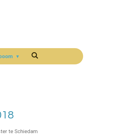
boom
018
ster te Schiedam