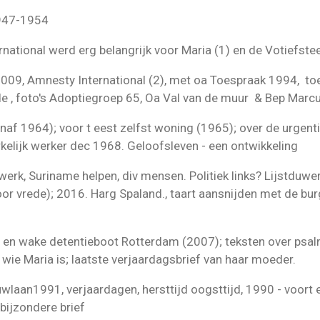
947-1954
national werd erg belangrijk voor Maria (1) en de Votiefste
2009, Amnesty International (2), met oa Toespraak 1994, to
e , foto's Adoptiegroep 65, Oa Val van de muur & Bep Mar
af 1964); voor t eest zelfst woning (1965); over de urgent
kelijk werker dec 1968. Geloofsleven - een ontwikkeling
werk, Suriname helpen, div mensen. Politiek links? Lijstduwe
r vrede); 2016. Harg Spaland., taart aansnijden met de bu
s en wake detentieboot Rotterdam (2007); teksten over psa
r wie Maria is; laatste verjaardagsbrief van haar moeder.
wlaan1991, verjaardagen, hersttijd oogsttijd, 1990 - voort
bijzondere brief