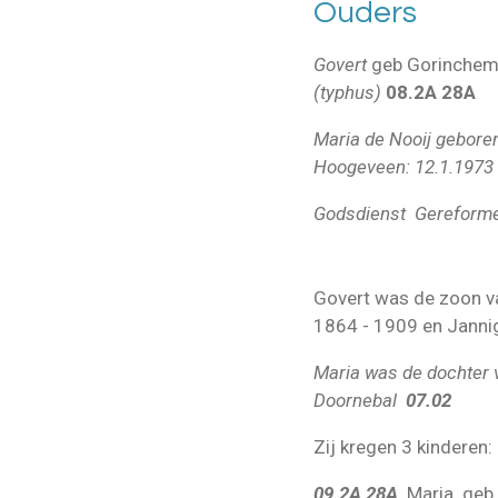
Ouders
Govert
geb Gorinchem 
(typhus)
08.2A 28A
Maria de Nooij gebor
Hoogeveen: 12.1.1973
Godsdienst Gereforme
Govert was de zoon v
1864 - 1909 en Janni
Maria was
de dochter 
Doornebal
07.02
Zij kregen 3 kinderen:
09.2A 28A
Maria geb