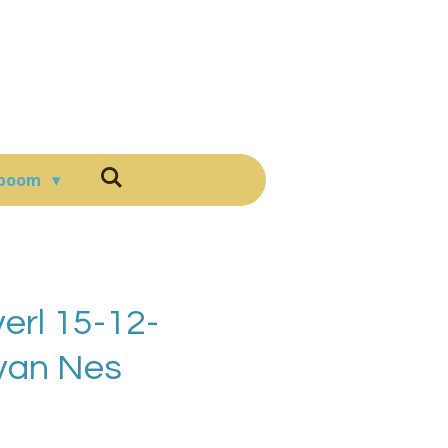
boom
erl 15-12-
van Nes