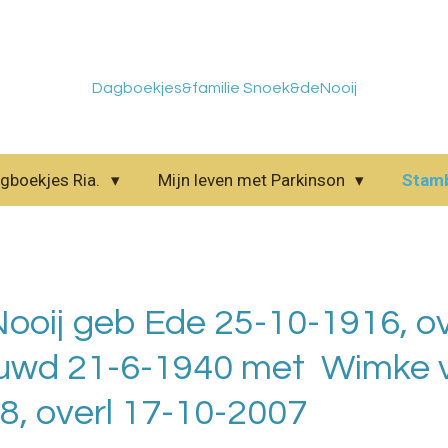
Dagboekjes&familie Snoek&deNooij
gboekjes Ria.
Mijn leven met Parkinson
Stam
ooij geb Ede 25-10-1916, ov
uwd 21-6-1940 met Wimke 
8, overl 17-10-2007