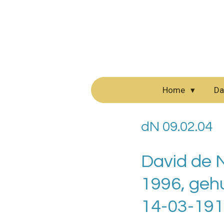
Ga
direct
naar
de
hoofdinhoud
Home
Da
dN 09.02.04
David de N
1996, geh
14-03-191