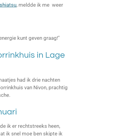
shiatsu
, meldde ik me weer
energie kunt geven graag!"
rrinkhuis in Lage
aatjes had ik drie nachten
orrinkhuis van Nivon, prachtig
sche.
nuari
de ik er rechtstreeks heen,
at ik snel moe ben skipte ik