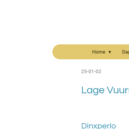
Ga
direct
naar
de
hoofdinhoud
Home
Da
25-01-02
Lage Vuu
Dinxperlo