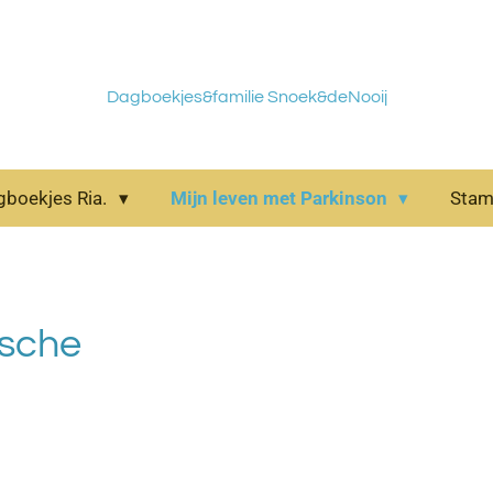
Dagboekjes&familie Snoek&deNooij
gboekjes Ria.
Mijn leven met Parkinson
Sta
rsche