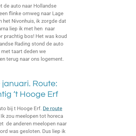
t de auto naar Hollandse
 een flinke omweg naar Lage
n het Nivonhuis, ik zorgde dat
rna liep ik met hen naar
r prachtig bos! Het was koud
llandse Rading stond de auto
e met taart deden we
n terug naar ons logement.
januari. Route:
tig ‘t Hooge Erf
to bij t Hooge Erf.
De route
 Ik zou meelopen tot horeca
et de anderen meelopen naar
rd was gesloten. Dus liep ik