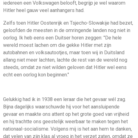
iedereen een Volkswagen belooft, begrijp je wel waarom
Hitler heel gauw veel aanhangers had.
Zelfs toen Hitler Oostenrijk en Tsjecho-Slowakije had bezet,
geloofden de meesten in de omringende landen nog niet in
oorlog. Ik heb eens een Duitser horen zeggen: "De hele
wereld moest lachen om die gekke Hitler met zijn
autobahnen en volksautootjes, maar toen wij in Duitsland
allang niet meer lachten, lachte de rest van de wereld nog
steeds, omdat ze niet wilden geloven dat Hitler wel eens
echt een oorlog kon beginnen."
Gelukkig had ik in 1938 een leraar die het gevaar wél zag.
Bijna dagelijks waarschuwde hij voor het aansluipende
gevaar en maakte ons attent op het grote goed van vrijheid
en hij trachtte ons geestelijk weerbaar te maken tegen het
nationaal-socialisme. Volgens mij is het aan hem te danken,
dat velen van zijn klas al vroeg in het verzet zaten, omdat ze