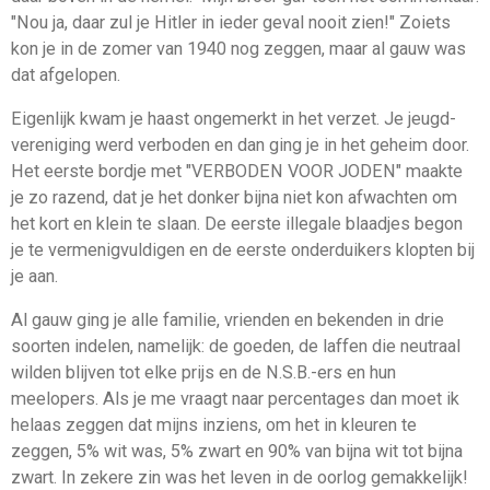
"Nou ja, daar zul je Hitler in ieder geval nooit zien!" Zoiets
kon je in de zomer van 1940 nog zeggen, maar al gauw was
dat afgelopen.
Eigenlijk kwam je haast ongemerkt in het verzet. Je jeugd-
vereniging werd verboden en dan ging je in het geheim door.
Het eerste bordje met "VERBODEN VOOR JODEN" maakte
je zo razend, dat je het donker bijna niet kon afwachten om
het kort en klein te slaan. De eerste illegale blaadjes begon
je te vermenigvuldigen en de eerste onderduikers klopten bij
je aan.
Al gauw ging je alle familie, vrienden en bekenden in drie
soorten indelen, namelijk: de goeden, de laffen die neutraal
wilden blijven tot elke prijs en de N.S.B.-ers en hun
meelopers. Als je me vraagt naar percentages dan moet ik
helaas zeggen dat mijns inziens, om het in kleuren te
zeggen, 5% wit was, 5% zwart en 90% van bijna wit tot bijna
zwart. In zekere zin was het leven in de oorlog gemakkelijk!