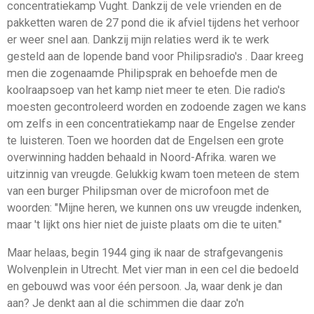
concentratiekamp Vught. Dankzij de vele vrienden en de
pakketten waren de 27 pond die ik afviel tijdens het verhoor
er weer snel aan. Dankzij mijn relaties werd ik te werk
gesteld aan de lopende band voor Philipsradio's . Daar kreeg
men die zogenaamde Philipsprak en behoefde men de
koolraapsoep van het kamp niet meer te eten. Die radio's
moesten gecontroleerd worden en zodoende zagen we kans
om zelfs in een concentratiekamp naar de Engelse zender
te luisteren. Toen we hoorden dat de Engelsen een grote
overwinning hadden behaald in Noord-Afrika. waren we
uitzinnig van vreugde. Gelukkig kwam toen meteen de stem
van een burger Philipsman over de microfoon met de
woorden: "Mijne heren, we kunnen ons uw vreugde indenken,
maar 't lijkt ons hier niet de juiste plaats om die te uiten."
Maar helaas, begin 1944 ging ik naar de strafgevangenis
Wolvenplein in Utrecht. Met vier man in een cel die bedoeld
en gebouwd was voor één persoon. Ja, waar denk je dan
aan? Je denkt aan al die schimmen die daar zo'n