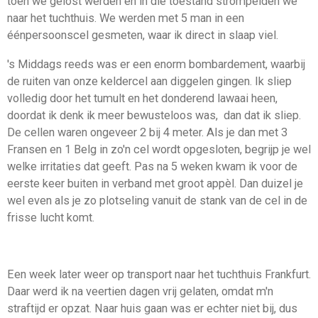
toen we gelost werden en in die toestand strompelden we
naar het tuchthuis. We werden met 5 man in een
éénpersoonscel gesmeten, waar ik direct in slaap viel.
's Middags reeds was er een enorm bombardement, waarbij
de ruiten van onze keldercel aan diggelen gingen. Ik sliep
volledig door het tumult en het donderend lawaai heen,
doordat ik denk ik meer bewusteloos was, dan dat ik sliep.
De cellen waren ongeveer 2 bij 4 meter. Als je dan met 3
Fransen en 1 Belg in zo'n cel wordt opgesloten, begrijp je wel
welke irritaties dat geeft. Pas na 5 weken kwam ik voor de
eerste keer buiten in verband met groot appèl. Dan duizel je
wel even als je zo plotseling vanuit de stank van de cel in de
frisse lucht komt.
Een week later weer op transport naar het tuchthuis Frankfurt.
Daar werd ik na veertien dagen vrij gelaten, omdat m'n
straftijd er opzat. Naar huis gaan was er echter niet bij, dus