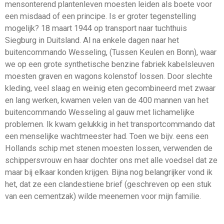
mensonterend plantenleven moesten leiden als boete voor
een misdaad of een principe. Is er groter tegenstelling
mogelijk? 18 maart 1944 op transport naar tuchthuis
Siegburg in Duitsland. Al na enkele dagen naar het
buitencommando Wesseling, (Tussen Keulen en Bonn), waar
we op een grote synthetische benzine fabriek kabelsleuven
moesten graven en wagons kolenstof lossen. Door slechte
kleding, veel slaag en weinig eten gecombineerd met zwaar
en lang werken, kwamen velen van de 400 mannen van het
buitencommando Wesseling al gauw met lichamelijke
problemen. Ik kwam gelukkig in het transportcommando dat
een menselijke wachtmeester had. Toen we bijv. eens een
Hollands schip met stenen moesten lossen, verwenden de
schippersvrouw en haar dochter ons met alle voedsel dat ze
maar bij elkaar konden krijgen. Bijna nog belangrijker vond ik
het, dat ze een clandestiene brief (geschreven op een stuk
van een cementzak) wilde meenemen voor mijn familie.