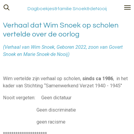
Ga
Dagboekjes&familie Snoek&deNooij
direct
naar
Verhaal dat Wim Snoek op scholen
de
vertelde over de oorlog
hoofdinhoud
(Verhaal van Wim Snoek, Geboren 2022, zoon van Govert
Snoek en Marie Snoek-de Nooij)
Wim vertelde zijn verhaal op scholen,
sinds ca 1986
, in het
kader van Stichting “Samenwerkend Verzet 1940 - 1945"
Nooit vergeten: Geen dictatuur
Geen discriminatie
geen racisme
*********************