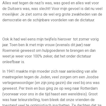
Alles wat tegen de nazi's was, was goed en alles wat voor
de Duitsers was, was slecht! Voor mijn gevoel is dat nu veel
moeilijker. Je ziet soms de wel erg grote zwakheden van de
democratie en de schijnbare voordelen van de dictatuur.
Ook ik had wel eens mijn twijfels hierover tot zomer vorig
jaar. Toen ben ik met mijn vrouw (evenals dit jaar) naar
Roemenië geweest om hulpgoederen te brengen en dan
weet je weer voor 100% zeker, dat het onder dictatuur
onleefbaar is.
In 1941 maakte mijn moeder zich naar aanleiding van alle
maatregelen tegen de Joden, veel zorgen om een Joodse
vertegenwoordiger (en zijn jong gezin) die veel bij ons was
geweest. Per trein en bus ging ze op weg naar Rotterdam
(voorwaar voor ons in die tijd haast een wereldreis). Groot
was haar teleurstelling, toen bleek dat onze vrienden de
toestand veel te optimistisch inschatten. Ze dachten dat ze