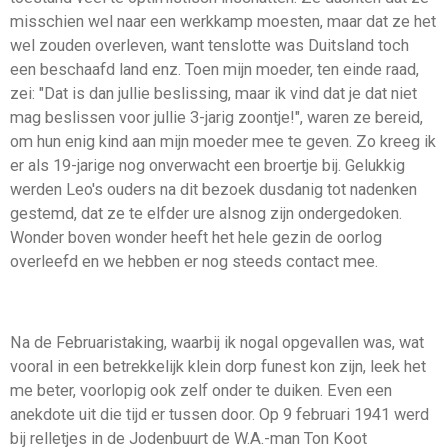
misschien wel naar een werkkamp moesten, maar dat ze het
wel zouden overleven, want tenslotte was Duitsland toch
een beschaafd land enz. Toen mijn moeder, ten einde raad,
zei: "Dat is dan jullie beslissing, maar ik vind dat je dat niet
mag beslissen voor jullie 3-jarig zoontje!", waren ze bereid,
om hun enig kind aan mijn moeder mee te geven. Zo kreeg ik
er als 19-jarige nog onverwacht een broertje bij. Gelukkig
werden Leo's ouders na dit bezoek dusdanig tot nadenken
gestemd, dat ze te elfder ure alsnog zijn ondergedoken.
Wonder boven wonder heeft het hele gezin de oorlog
overleefd en we hebben er nog steeds contact mee.
Na de Februaristaking, waarbij ik nogal opgevallen was, wat
vooral in een betrekkelijk klein dorp funest kon zijn, leek het
me beter, voorlopig ook zelf onder te duiken. Even een
anekdote uit die tijd er tussen door. Op 9 februari 1941 werd
bij relletjes in de Jodenbuurt de W.A.-man Ton Koot