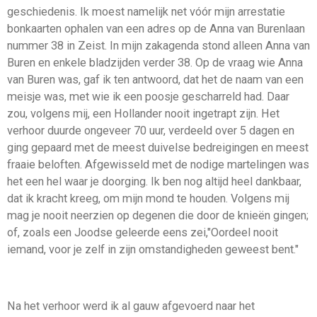
geschiedenis. Ik moest namelijk net vóór mijn arrestatie
bonkaarten ophalen van een adres op de Anna van Burenlaan
nummer 38 in Zeist. In mijn zakagenda stond alleen Anna van
Buren en enkele bladzijden verder 38. Op de vraag wie Anna
van Buren was, gaf ik ten antwoord, dat het de naam van een
meisje was, met wie ik een poosje gescharreld had. Daar
zou, volgens mij, een Hollander nooit ingetrapt zijn. Het
verhoor duurde ongeveer 70 uur, verdeeld over 5 dagen en
ging gepaard met de meest duivelse bedreigingen en meest
fraaie beloften. Afgewisseld met de nodige martelingen was
het een hel waar je doorging. Ik ben nog altijd heel dankbaar,
dat ik kracht kreeg, om mijn mond te houden. Volgens mij
mag je nooit neerzien op degenen die door de knieën gingen;
of, zoals een Joodse geleerde eens zei,"Oordeel nooit
iemand, voor je zelf in zijn omstandigheden geweest bent."
Na het verhoor werd ik al gauw afgevoerd naar het