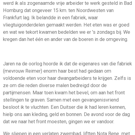
werd ik als zogenaamde vrije arbeider te werk gesteld in Bad
Homburg dat ongeveer 15 km. ten Noordwesten van
Frankfurt lag. Ik belandde in een fabriek, waar
vliegtuigonderdelen gemaakt werden. Het eten was er goed
en wat we tekort kwamen bedelden we er 's zondags bij. We
kregen dan het één en ander van de boeren in de omgeving.
Jaren na de oorlog hoorde ik dat de eigenares van die fabriek
(mevrouw Reimer) enorm haar best had gedaan om
voldoende eten voor haar dwangarbeiders te krijgen. Zelfs is
ze om die reden diverse malen bedreigd door de
partijmensen. Maar toen kwam het bevel, om aan het front
stellingen te graven. Samen met een gevangenisvriend
besloot ik te vluchten. Een Duitser die ik had leren kennen,
hielp ons aan kleding, geld en bonnen. De avond voor de dag
dat we naar het front moesten, gingen we er vandoor.
We sliepen in een verlaten zwembad, liftten Nota Bene met