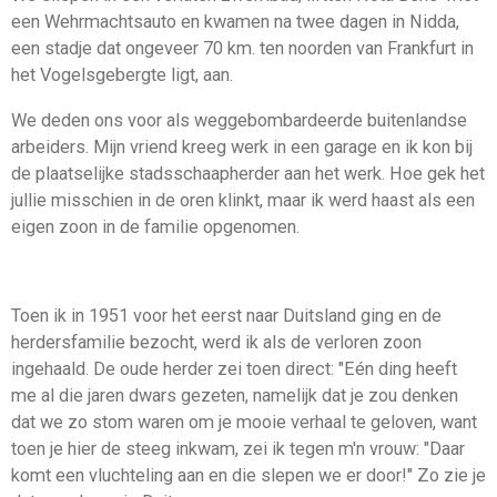
een Wehrmachtsauto en kwamen na twee dagen in Nidda,
een stadje dat ongeveer 70 km. ten noorden van Frankfurt in
het Vogelsgebergte ligt, aan.
We deden ons voor als weggebombardeerde buitenlandse
arbeiders. Mijn vriend kreeg werk in een garage en ik kon bij
de plaatselijke stadsschaapherder aan het werk. Hoe gek het
jullie misschien in de oren klinkt, maar ik werd haast als een
eigen zoon in de familie opgenomen.
Toen ik in 1951 voor het eerst naar Duitsland ging en de
herdersfamilie bezocht, werd ik als de verloren zoon
ingehaald. De oude herder zei toen direct: "Eén ding heeft
me al die jaren dwars gezeten, namelijk dat je zou denken
dat we zo stom waren om je mooie verhaal te geloven, want
toen je hier de steeg inkwam, zei ik tegen m'n vrouw: "Daar
komt een vluchteling aan en die slepen we er door!" Zo zie je