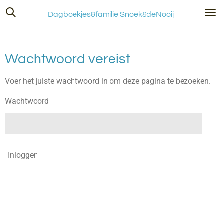
Ga
Dagboekjes&familie Snoek&deNooij
direct
naar
de
Wachtwoord vereist
hoofdinhoud
Voer het juiste wachtwoord in om deze pagina te bezoeken.
Wachtwoord
Inloggen