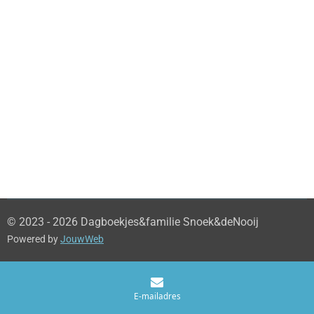
© 2023 - 2026 Dagboekjes&familie Snoek&deNooij
Powered by
JouwWeb
E-mailadres