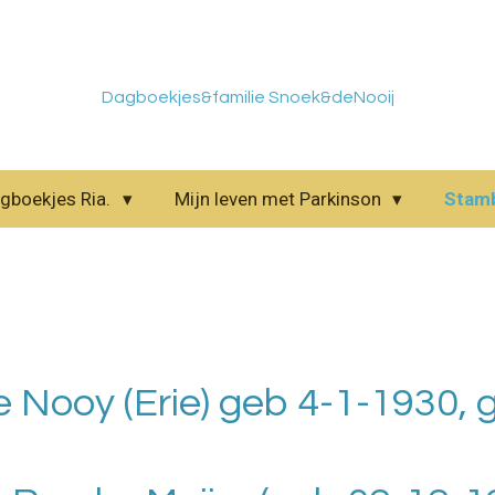
Dagboekjes&familie Snoek&deNooij
gboekjes Ria.
Mijn leven met Parkinson
Stam
e Nooy (Erie) geb 4-1-1930,