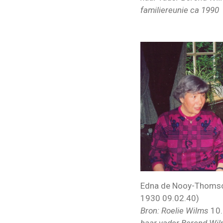
familiereunie ca 1990
Edna de Nooy-Thomso
1930 09.02.40)
Bron: Roelie Wilms
10
haar vader Berend Wilm