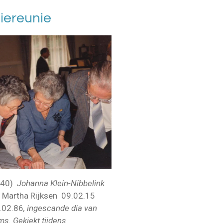
liereunie
2.40)
Johanna Klein-Nibbelink
?) Martha Rijksen 09.02.15
.02.86
, ingescande dia van
s. Gekiekt tijdens