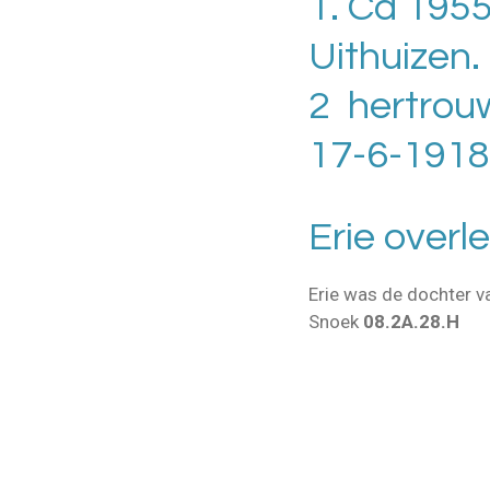
1. Ca 195
Uithuizen.
2 hertrou
17-6-1918 
Erie over
Erie was de dochter 
Snoek
08.2A.28.H