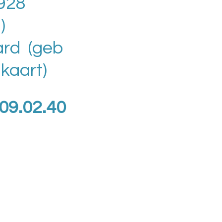
1928
)
ard (geb
 kaart)
09.02.40