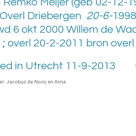
5 Remko Meijer (geb 02-12-
 Overl Driebergen
20-6-
1998
wd 6 okt 2000 Willem de Wa
; overl 20-2-2011 bron overl
leed in Utrecht 11-9-2013
van Jacobus de Nooij en Anna