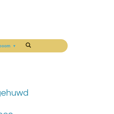
boom
 gehuwd