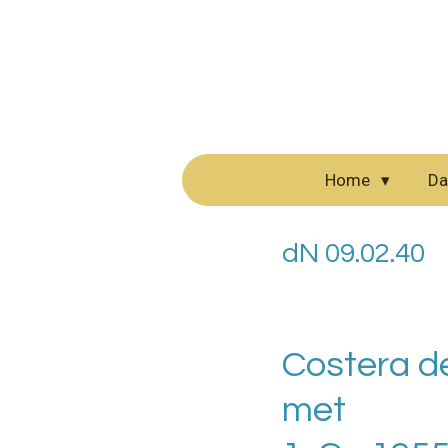
Ga
direct
naar
de
hoofdinhoud
Home
Da
dN 09.02.40
Costera d
met