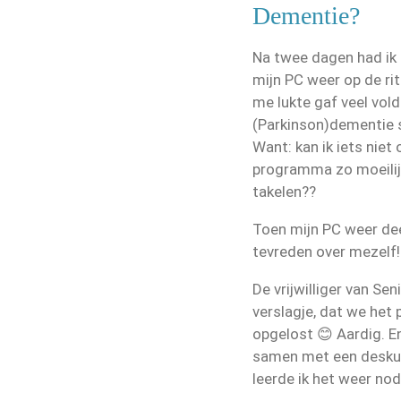
Dementie?
Na twee dagen had ik 
mijn PC weer op de rit
me lukte gaf veel vol
(Parkinson)dementie s
Want: kan ik iets nie
programma zo moeilijk
takelen??
Toen mijn PC weer dee
tevreden over mezelf!
De vrijwilliger van Sen
verslagje, dat we he
opgelost 😊 Aardig. E
samen met een deskun
leerde ik het weer nodi