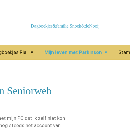
Dagboekjes&familie Snoek&deNooij
gboekjes Ria.
Mijn leven met Parkinson
Sta
n Seniorweb
t mijn PC dat ik zelf niet kon
 nog steeds het account van