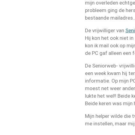
mijn overleden echtge
probleem ging de hers
bestaande mailadres..
De vrijwilliger van
Sen
Hij kon het ook niet i
kon ik mail ook op mij
de PC gaf alleen een 
De Seniorweb- vrijwill
een week kwam hij teru
informatie. Op mijn P
moest net weer anders.
lukte het wel!! Beide
Beide keren was mijn 
Mijn helper wilde die 
me instellen, maar mi