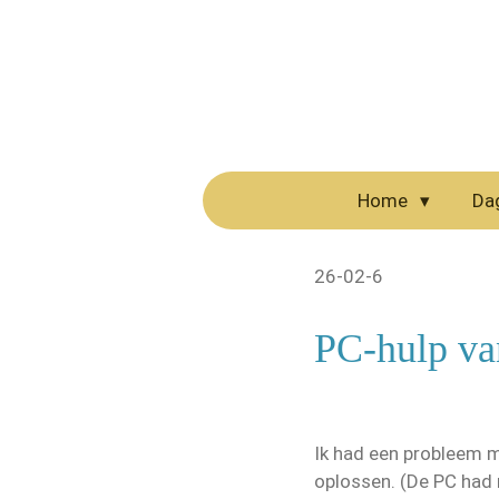
Ga
direct
naar
de
hoofdinhoud
Home
Da
26-02-6
PC-hulp va
Ik had een probleem me
oplossen. (De PC had