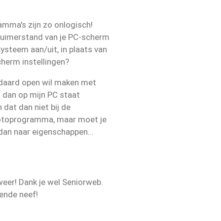
ma's zijn zo onlogisch!
uimerstand van je PC-scherm
 Systeem aan/uit, in plaats van
cherm instellingen?
andaard open wil maken met
dan op mijn PC staat
dat dan niet bij de
 fotoprogramma, maar moet je
dan naar eigenschappen...
eer! Dank je wel Seniorweb.
rende neef!