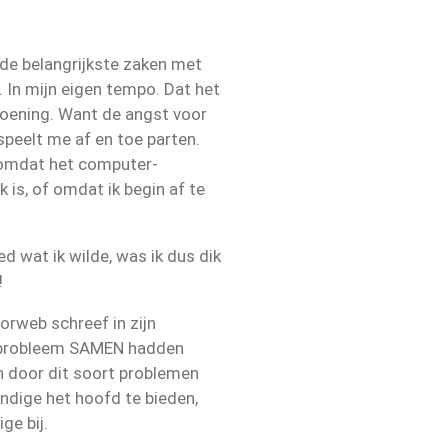
de belangrijkste zaken met
. In mijn eigen tempo. Dat het
doening. Want de angst voor
peelt me af en toe parten.
t omdat het computer-
 is, of omdat ik begin af te
d wat ik wilde, was ik dus dik
!
iorweb schreef in zijn
t probleem SAMEN hadden
n door dit soort problemen
dige het hoofd te bieden,
ge bij.