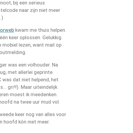
noot, bij een serieus
telcode naar zijn niet meer
.)
iorweb
kwam me thuis helpen.
n één keer oplossen. Gelukkig
n mobiel lezen, want mail op
foutmelding.
iger was een volhouder. Na
g, met allerlei geprinte
C was dat niet helpend, het
.. grr!!). Maar uiteindelijk
 keren moest ik meedenken.
hoofd na twee uur mud vol.
tweede keer nog van alles voor
jn hoofd kòn niet meer.