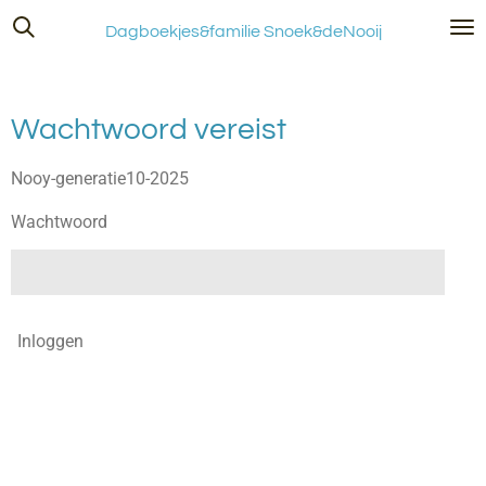
Ga
Dagboekjes&familie Snoek&deNooij
direct
naar
de
Wachtwoord vereist
hoofdinhoud
Nooy-generatie10-2025
Wachtwoord
Inloggen