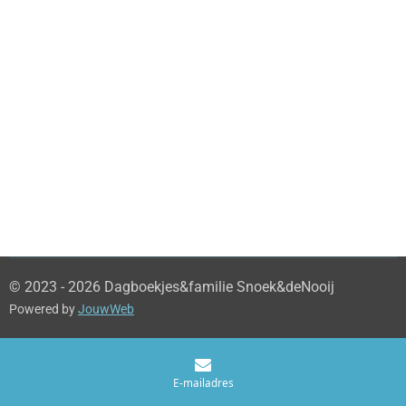
© 2023 - 2026 Dagboekjes&familie Snoek&deNooij
Powered by
JouwWeb
E-mailadres