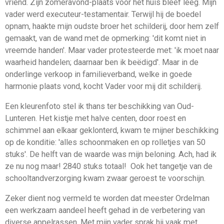
vriend. Zijn zomeravond-plaats voor het huis bleef leeg. Mijn
vader werd executeur-testamentair. Terwijl hij de boe­del
opnam, haakte mijn oudste broer het schilderij, door hem zelf
gemaakt, van de wand met de opmerking: 'dit komt niet in
vreemde handen'. Maar vader protesteerde met: 'ik moet naar
waarheid handelen; daarnaar ben ik beëdigd'. Maar in de
onderlinge verkoop in familieverband, welke in goede
harmonie plaats vond, kocht Vader voor mij dit schilderij.
Een kleurenfoto stel ik thans ter beschikking van Oud-
Lunteren. Het kistje met halve centen, door roest en
schimmel aan el­kaar geklonterd, kwam te mijner beschikking
op de konditie: 'alles schoonmaken en op rolletjes van 50
stuks'. De helft van de waarde was mijn beloning. Ach, had ik
ze nu nog maar! 2840 stuks totaal! Ook het tangetje van de
schooltandverzorging kwam zwaar geroest te voorschijn.
Zeker dient nog vermeld te worden dat meester Ordelman
een werkzaam aandeel heeft gehad in de verbetering van
diverse appelrassen. Met mijn vader sprak hij vaak met