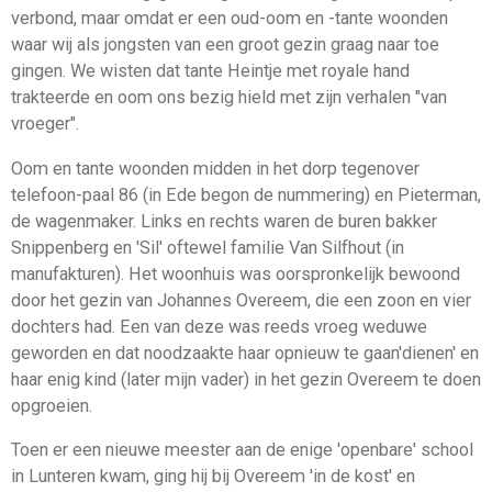
verbond, maar omdat er een oud-oom en -tante woonden
waar wij als jongsten van een groot gezin graag naar toe
gingen. We wisten dat tante Heintje met royale hand
trakteerde en oom ons bezig hield met zijn verhalen "van
vroeger".
Oom en tante woonden midden in het dorp tegenover
telefoon-paal 86 (in Ede begon de nummering) en Pieterman,
de wagen­maker. Links en rechts waren de buren bakker
Snippenberg en 'Sil' oftewel familie Van Silfhout (in
manufakturen). Het woon­huis was oorspronkelijk bewoond
door het gezin van Johannes Overeem, die een zoon en vier
dochters had. Een van deze was reeds vroeg weduwe
geworden en dat noodzaakte haar op­nieuw te gaan'dienen' en
haar enig kind (later mijn vader) in het gezin Overeem te doen
opgroeien.
Toen er een nieuwe meester aan de enige 'openbare' school
in Lunteren kwam, ging hij bij Overeem 'in de kost' en