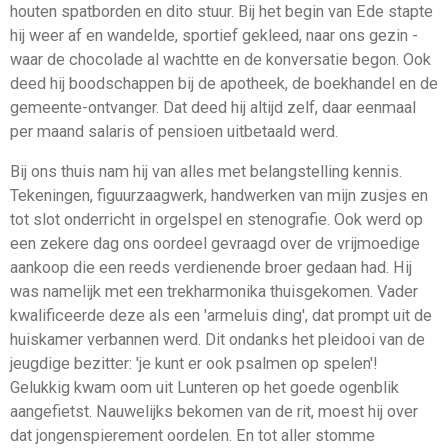
houten spatborden en dito stuur. Bij het begin van Ede stapte
hij weer af en wandelde, sportief gekleed, naar ons gezin -
waar de chocolade al wachtte en de konversatie begon. Ook
deed hij boodschappen bij de apotheek, de boekhandel en de
gemeente-ontvanger. Dat deed hij altijd zelf, daar eenmaal
per maand salaris of pensioen uitbetaald werd.
Bij ons thuis nam hij van alles met belangstelling kennis.
Tekeningen, figuurzaagwerk, handwerken van mijn zusjes en
tot slot onderricht in orgelspel en stenografie. Ook werd op
een zekere dag ons oordeel gevraagd over de vrijmoedige
aankoop die een reeds verdienende broer gedaan had. Hij
was namelijk met een trekharmonika thuisgekomen. Vader
kwali­ficeerde deze als een 'armeluis ding', dat prompt uit de
huis­kamer verbannen werd. Dit ondanks het pleidooi van de
jeug­dige bezitter: 'je kunt er ook psalmen op spelen'!
Gelukkig kwam oom uit Lunteren op het goede ogenblik
aangefietst. Nauwelijks bekomen van de rit, moest hij over
dat jongens­pierement oordelen. En tot aller stomme