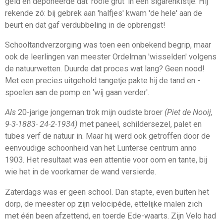
geld en deponeerde dat 'rooie grut' in een sigarenkistje. Hij
rekende zó: bij gebrek aan 'halfjes' kwam 'de hele' aan de
beurt en dat gaf verdubbeling in de opbrengst!
Schooltandverzorging was toen een onbekend begrip, maar
ook de leerlingen van meester Ordelman 'wisselden' volgens
de natuurwetten. Duurde dat proces wat lang? Geen nood!
Met een precies uitgehold tangetje pakte hij de tand en -
spoelen aan de pomp en 'wij gaan verder'.
Als
20-jarige jongeman trok mijn oudste broer
(Piet de Nooij,
9-3-1883- 24-2-1934)
met paneel, schildersezel, palet en
tubes verf de natuur in. Maar hij werd ook getroffen door de
eenvoudige schoonheid van het Lunterse centrum anno
1903. Het resultaat was een attentie voor oom en tante, bij
wie het in de voorkamer de wand ver­sierde.
Zaterdags was er geen school. Dan stapte, even buiten het
dorp, de meester op zijn velocipéde, ettelijke malen zich
met één been afzettend, en toerde Ede-waarts. Zijn Velo had