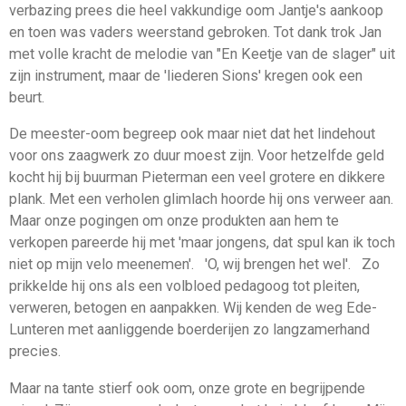
verbazing prees die heel vakkundige oom Jantje's aankoop
en toen was vaders weer­stand gebroken. Tot dank trok Jan
met volle kracht de melodie van "En Keetje van de slager" uit
zijn instrument, maar de 'liederen Sions' kregen ook een
beurt.
De meester-oom begreep ook maar niet dat het lindehout
voor ons zaagwerk zo duur moest zijn. Voor hetzelfde geld
kocht hij bij buurman Pieterman een veel grotere en dikkere
plank. Met een verholen glimlach hoorde hij ons verweer aan.
Maar onze pogingen om onze produkten aan hem te
verkopen pareerde hij met 'maar jongens, dat spul kan ik toch
niet op mijn velo meenemen'. 'O, wij brengen het wel'. Zo
prikkelde hij ons als een volbloed pedagoog tot pleiten,
verweren, be­togen en aanpakken. Wij kenden de weg Ede-
Lunteren met aanliggende boerderijen zo langzamerhand
precies.
Maar na tante stierf ook oom, onze grote en begrijpende