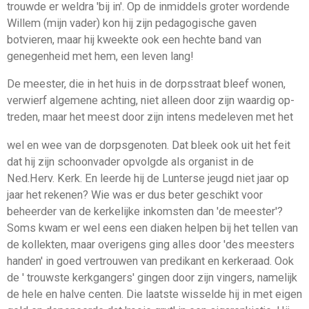
trouwde er weldra 'bij in'. Op de inmiddels groter wordende
Willem (mijn vader) kon hij zijn pedagogische gaven
botvieren, maar hij kweekte ook een hechte band van
genegenheid met hem, een leven lang!
De meester, die in het huis in de dorpsstraat bleef wonen,
verwierf algemene achting, niet alleen door zijn waardig op­
treden, maar het meest door zijn intens medeleven met het
wel en wee van de dorpsgenoten. Dat bleek ook uit het feit
dat hij zijn schoonvader opvolgde als organist in de
Ned.Herv. Kerk. En leerde hij de Lunterse jeugd niet jaar op
jaar het rekenen? Wie was er dus beter geschikt voor
beheerder van de kerkelijke inkomsten dan 'de meester'?
Soms kwam er wel eens een diaken helpen bij het tellen van
de kollekten, maar overigens ging alles door 'des meesters
handen' in goed vertrouwen van predikant en kerkeraad. Ook
de ' trouwste kerkgangers' gingen door zijn vingers, namelijk
de hele en halve centen. Die laatste wisselde hij in met eigen