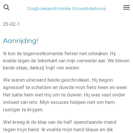
Ga
Dagboekjes&familie Snoek&deNooij
direct
naar
25-02-1
de
hoofdinhoud
Aanrijding!
Ik kon de tegemoetkomende fietser niet ontwijken. Hij
knalde tegen de linkerkant van mijn vierwieler aan. We bleven
beide staan, dankzij ‘mijn’ vier wielen.
We waren uiteraard beide geschrokken. Hij begon
agressief te schelden en duwde mijn fiets heen en weer.
Het lukte hem niet mij om te duwen. Hij was vast onder
invloed van iets. Mijn excuses hielpen niet om hem
rustiger te krijgen.
Wel kreeg ik de klep van de half openstaande mand
tegen mijn hand. Ik voelde mijn hand blauw en dik