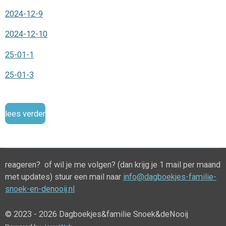
2024-12-9
2024-12-10
25-01-1
25-01-3
lees verder
reageren? of wil je me volgen? (dan krijg je 1 mail per maand
met updates) stuur een mail naar
info@dagboekjes-familie-
snoek-en-denooij.nl
© 2023 - 2026 Dagboekjes&familie Snoek&deNooij