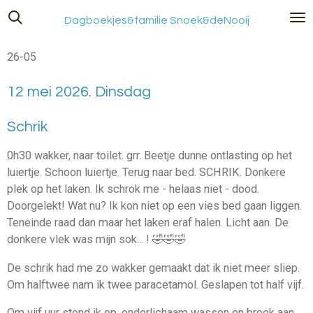
Ga
Dagboekjes&familie Snoek&deNooij
direct
naar
26-05
de
hoofdinhoud
12 mei 2026. Dinsdag
Schrik
0h30 wakker, naar toilet. grr. Beetje dunne ontlasting op het
luiertje. Schoon luiertje. Terug naar bed. SCHRIK. Donkere
plek op het laken. Ik schrok me - helaas niet - dood.
Doorgelekt! Wat nu? Ik kon niet op een vies bed gaan liggen.
Teneinde raad dan maar het laken eraf halen. Licht aan. De
donkere vlek was mijn sok... ! 🤣🤣🤣
De schrik had me zo wakker gemaakt dat ik niet meer sliep.
Om halftwee nam ik twee paracetamol. Geslapen tot half vijf.
Om vijf uur stond ik op, onderlichaam wassen en broek aan,