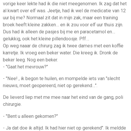
vorige keer lekte had ik die niet meegenomen. Ik zag dat het
al kwart over elf was. Jeetje, had ik wel de medicatie van 12
uur bij me? Normaal zit dat in mijn zak, maar een training
broek heeft kleine zakken… en ik zou voor elf uur thuis zijn.
Dus had ik alleen de pasjes bij me en paracetamol en…
gelukkig, ook het kleine pillendoosje. Pff…
Op weg naaar de chirurg zag ik twee dames met een koffie
karretje. Ik vroeg een beker water. Die kreeg ik. Dronk de
beker leeg. Nog een beker.
- "Gaat het mevrouw?"
- "Nee! , ik begon te huilen, en mompelde iets van "slecht
nieuws, moet geopereerd, niet op gerekend…".
De lieverd liep met me mee naar het eind van de gang, poli
chirurgie.
- "Bent u alleen gekomen?"
- Ja dat doe ik altijd. Ik had hier niet op gerekend". Ik meldde