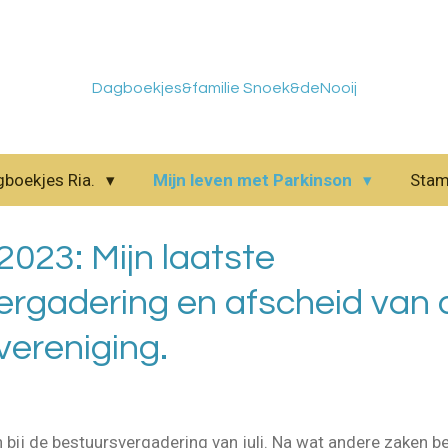
Dagboekjes&familie Snoek&deNooij
gboekjes Ria.
Mijn leven met Parkinson
Sta
023: Mijn laatste
ergadering en afscheid van 
vereniging.
n bij de bestuursvergadering van juli. Na wat andere zaken b