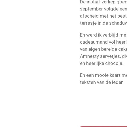
De instuif verliep goe
september volgde een
afscheid met het best
terrasje in de schadu
En werd ik verblijd me
cadeaumand vol heerl
van eigen bereide cake
Amnesty servetjes, di
en heerlijke chocola.
En een mooie kaart met
teksten van de leden.