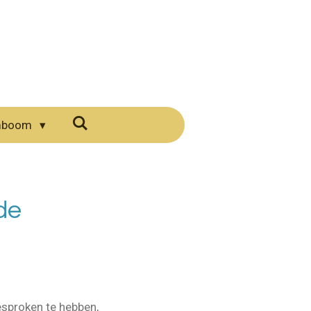
mboom
de
esproken te hebben,