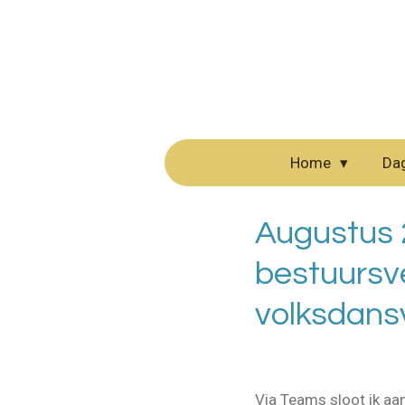
Ga
direct
naar
de
hoofdinhoud
Home
Da
Augustus 2
bestuursv
volksdans
Via Teams sloot ik aa