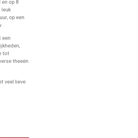
d en op 8
 leuk
uur, op een
w.
t een
ijkheden,
 tot
verse theeën
 veel lieve